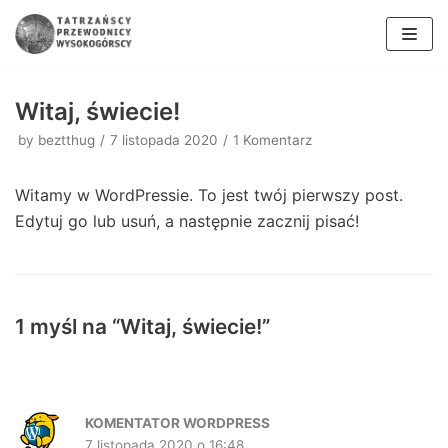
Skocz
do
Witaj, świecie!
treści
by
beztthug
7 listopada 2020
1 Komentarz
Witamy w WordPressie. To jest twój pierwszy post.
Edytuj go lub usuń, a następnie zacznij pisać!
1 myśl na “Witaj, świecie!”
KOMENTATOR WORDPRESS
7 listopada 2020 o 16:48